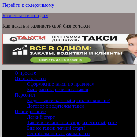
Перейти к содержимому
Бизнес такси от а до я
Как начать и развивать свой бизнес такси
О проекте
Открыть такси
Оформление такси по правилам
Быстрый старт бизнеса такси
Персонал
Кадры такси: как выбирать правильно?
Договор с водителем такси
Планирование
Легкий старт
Такси в лизинг или в кредит: что выбрать?
Бизнес такси: легкий старт!
Рентабельность службы такси