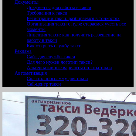
Документы
Документы для работы в такси
Требования к такси
Регистрации такси: разбираемся в тонкостях
Организация такси с нуля: стараемся учесть все
моменты
Лицензия такси: как получить разрешение на
работу в такси
Как открыть службу такси
Реклама
Сайт для службы такси
Для чего нужен логотип такси?
Альтернативные варианты оплаты такси
Автоматизация
Скачать программу для такси
Call-центр такси