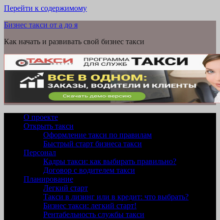
Перейти к содержимому
Бизнес такси от а до я
Как начать и развивать свой бизнес такси
О проекте
Открыть такси
Оформление такси по правилам
Быстрый старт бизнеса такси
Персонал
Кадры такси: как выбирать правильно?
Договор с водителем такси
Планирование
Легкий старт
Такси в лизинг или в кредит: что выбрать?
Бизнес такси: легкий старт!
Рентабельность службы такси