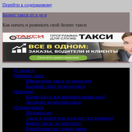
Перейти к содержимому
Бизнес такси от а до я
Как начать и развивать свой бизнес такси
О проекте
Открыть такси
Оформление такси по правилам
Быстрый старт бизнеса такси
Персонал
Кадры такси: как выбирать правильно?
Договор с водителем такси
Планирование
Легкий старт
Такси в лизинг или в кредит: что выбрать?
Бизнес такси: легкий старт!
Рентабельность службы такси