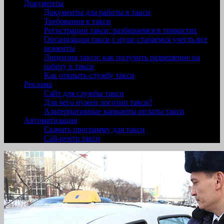
Документы
Документы для работы в такси
Требования к такси
Регистрации такси: разбираемся в тонкостях
Организация такси с нуля: стараемся учесть все
моменты
Лицензия такси: как получить разрешение на
работу в такси
Как открыть службу такси
Реклама
Сайт для службы такси
Для чего нужен логотип такси?
Альтернативные варианты оплаты такси
Автоматизация
Скачать программу для такси
Call-центр такси