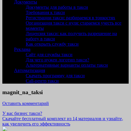
Документы
Документы для работы в такси
Требования к такси
Регистрации такси: разбираемся в тонкостях
Организация такси с нуля: стараемся учесть все
моменты
Лицензия такси: как получить разрешение на
работу в такси
Как открыть службу такси
Реклама
Сайт для службы такси
Для чего нужен логотип такси?
Альтернативные варианты оплаты такси
Автоматизация
Скачать программу для такси
Call-центр такси
magnit_na_taksi
Оставить комментарий
У вас бизнес такси?
Скачайте бесплатный комплект из 14 материалов и узнайте,
как увеличить его эффективность