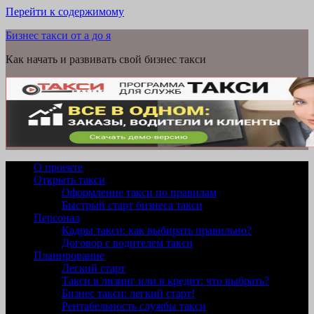
Перейти к содержимому
Бизнес такси от а до я
Как начать и развивать свой бизнес такси
О проекте
Открыть такси
Оформление такси по правилам
Быстрый старт бизнеса такси
Персонал
Кадры такси: как выбирать правильно?
Договор с водителем такси
Планирование
Легкий старт
Такси в лизинг или в кредит: что выбрать?
Бизнес такси: легкий старт!
Рентабельность службы такси