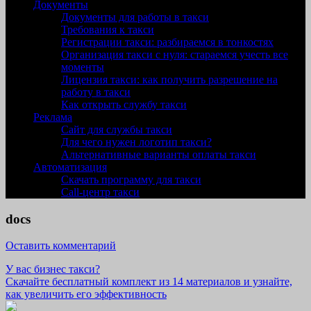
Документы
Документы для работы в такси
Требования к такси
Регистрации такси: разбираемся в тонкостях
Организация такси с нуля: стараемся учесть все
моменты
Лицензия такси: как получить разрешение на
работу в такси
Как открыть службу такси
Реклама
Сайт для службы такси
Для чего нужен логотип такси?
Альтернативные варианты оплаты такси
Автоматизация
Скачать программу для такси
Call-центр такси
docs
Оставить комментарий
У вас бизнес такси?
Скачайте бесплатный комплект из 14 материалов и узнайте,
как увеличить его эффективность