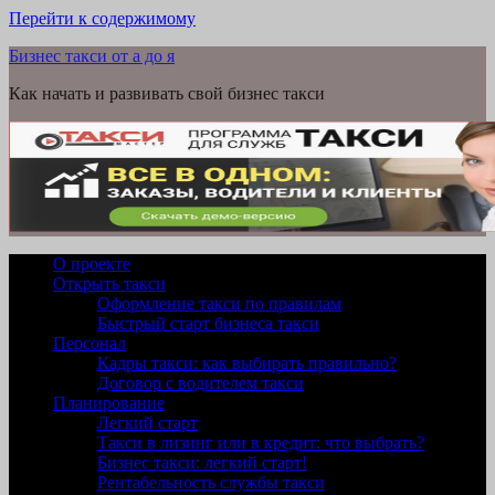
Перейти к содержимому
Бизнес такси от а до я
Как начать и развивать свой бизнес такси
О проекте
Открыть такси
Оформление такси по правилам
Быстрый старт бизнеса такси
Персонал
Кадры такси: как выбирать правильно?
Договор с водителем такси
Планирование
Легкий старт
Такси в лизинг или в кредит: что выбрать?
Бизнес такси: легкий старт!
Рентабельность службы такси