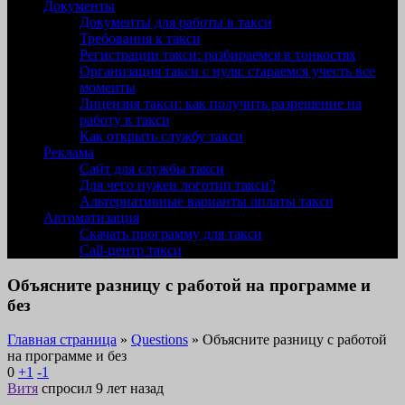
Документы
Документы для работы в такси
Требования к такси
Регистрации такси: разбираемся в тонкостях
Организация такси с нуля: стараемся учесть все
моменты
Лицензия такси: как получить разрешение на
работу в такси
Как открыть службу такси
Реклама
Сайт для службы такси
Для чего нужен логотип такси?
Альтернативные варианты оплаты такси
Автоматизация
Скачать программу для такси
Call-центр такси
Объясните разницу с работой на программе и
без
Главная страница
»
Questions
»
Объясните разницу с работой
на программе и без
0
+1
-1
Витя
спросил 9 лет назад