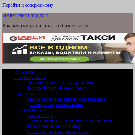
Перейти к содержимому
Бизнес такси от а до я
Как начать и развивать свой бизнес такси
О проекте
Открыть такси
Оформление такси по правилам
Быстрый старт бизнеса такси
Персонал
Кадры такси: как выбирать правильно?
Договор с водителем такси
Планирование
Легкий старт
Такси в лизинг или в кредит: что выбрать?
Бизнес такси: легкий старт!
Рентабельность службы такси