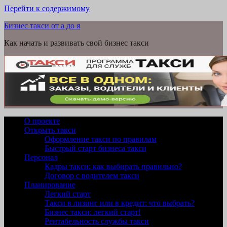
Перейти к содержимому
Бизнес такси от а до я
Как начать и развивать свой бизнес такси
О проекте
Открыть такси
Оформление такси по правилам
Быстрый старт бизнеса такси
Персонал
Кадры такси: как выбирать правильно?
Договор с водителем такси
Планирование
Легкий старт
Такси в лизинг или в кредит: что выбрать?
Бизнес такси: легкий старт!
Рентабельность службы такси