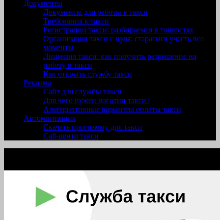
Документы
Документы для работы в такси
Требования к такси
Регистрации такси: разбираемся в тонкостях
Организация такси с нуля: стараемся учесть все
моменты
Лицензия такси: как получить разрешение на
работу в такси
Как открыть службу такси
Реклама
Сайт для службы такси
Для чего нужен логотип такси?
Альтернативные варианты оплаты такси
Автоматизация
Скачать программу для такси
Call-центр такси